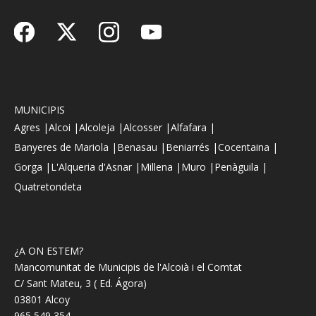
MUNICIPIS
Agres |
Alcoi |
Alcoleja |
Alcosser |
Alfafara |
Banyeres de Mariola |
Benasau |
Beniarrés |
Cocentaina |
Gorga |
L'Alqueria d'Asnar |
Millena |
Muro |
Penàguila |
Quatretondeta
¿A ON ESTEM?
Mancomunitat de Municipis de l'Alcoià i el Comtat
C/ Sant Mateu, 3 ( Ed. Ágora)
03801 Alcoy
965 549 354