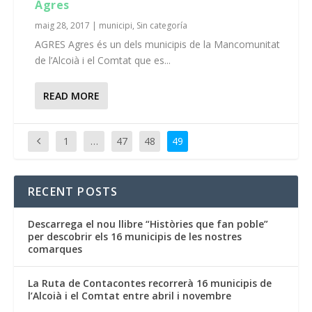
Agres
maig 28, 2017
|
municipi
,
Sin categoría
AGRES Agres és un dels municipis de la Mancomunitat
de l’Alcoià i el Comtat que es...
READ MORE
1
…
47
48
49
RECENT POSTS
Descarrega el nou llibre “Històries que fan poble”
per descobrir els 16 municipis de les nostres
comarques
La Ruta de Contacontes recorrerà 16 municipis de
l’Alcoià i el Comtat entre abril i novembre