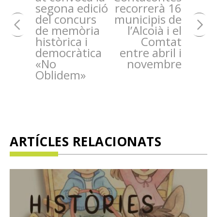
segona edició
recorrerà 16
del concurs
municipis de
de memòria
l’Alcoià i el
històrica i
Comtat
democràtica
entre abril i
«No
novembre
Oblidem»
ARTÍCLES RELACIONATS