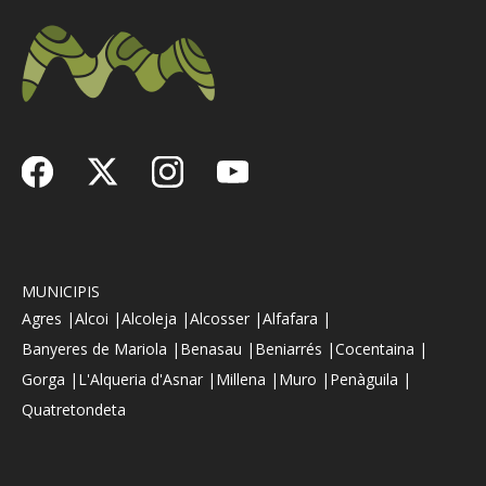
MUNICIPIS
Agres |
Alcoi |
Alcoleja |
Alcosser |
Alfafara |
Banyeres de Mariola |
Benasau |
Beniarrés |
Cocentaina |
Gorga |
L'Alqueria d'Asnar |
Millena |
Muro |
Penàguila |
Quatretondeta