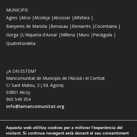
MUNICIPIS
Agres |
Alcoi |
Alcoleja |
Alcosser |
Alfafara |
Banyeres de Mariola |
Benasau |
Beniarrés |
Cocentaina |
Gorga |
L'Alqueria d'Asnar |
Millena |
Muro |
Penàguila |
Quatretondeta
¿A ON ESTEM?
Mancomunitat de Municipis de l'Alcoià i el Comtat
C/ Sant Mateu, 3 ( Ed. Ágora)
03801 Alcoy
965 549 354
info@lamancomunitat.org
Aquesta web utilitza cookies per a millorar l'experiència del
visitant. Si continua navegant està donant el seu consentiment