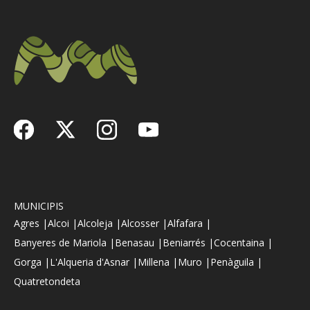
MUNICIPIS
Agres |
Alcoi |
Alcoleja |
Alcosser |
Alfafara |
Banyeres de Mariola |
Benasau |
Beniarrés |
Cocentaina |
Gorga |
L'Alqueria d'Asnar |
Millena |
Muro |
Penàguila |
Quatretondeta