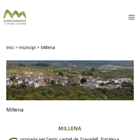
Inici
>
municipi
>
Millena
Millena
MILLENA
oronada per l’antic castell de Travadell, fortalesa