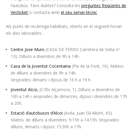
l’autobús. Tens dubtes? Consulta les
preguntes freqüents de
Vecticket
o contacta amb
el seu servei tècnic
.
Als punts de recàrrega habilitats, oberts en el següent horari
els dies laborables:
Centre Jove Muro
(CASA DE FERRO Carretera de Setla nº
13). Dilluns a divendres de 9h a 14h.
Casa de la Joventut Cocentaina
(Pla de la Font, 10). Matins:
de dilluns a divendres de 9h a 14h.
Vesprades: dimarts i dijous de 16 h a 19 h.
Joventut Alcoi,
(C/Els Alçamora, 1). Dilluns a divendres de
10h a 14h i vesprades de dimecres, dijous i divendres de 17h
a 20h.
Estació d’autobusos d’Alcoi
(Avda. Juan Gil Albert, 65).
Matins: de dilluns a divendres: 9:15h a 14:15h. Vesprades:
dilluns, dimarts i dijous: 15:30h a 17h.