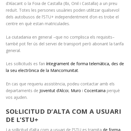
d’Alacant o la Foia de Castalla (Ibi, Onil i Castalla) a un preu
reduït. Totes les persones usuàries poden utilitzar qualsevol
dels autobusos de l’STU+ independentment d’on es trobe el
centre en què estan matriculades.
La ciutadania en general –que no complisca els requisits–
també pot fer ús del servei de transport però abonant la tarifa
general.
Les sol·licituds es fan
íntegrament de forma telemàtica,
des de
la seu electrònica de la Mancomunitat
.
En cas que requeriu assistència, podeu contactar amb els
departaments de
Joventut d’Alcoi
,
Muro
i
Cocentaina
perquè
vos ajuden.
SOL·LICITUD D’ALTA COM A USUARI
DE L’STU+
La sol·licitud d’alta com a usuari de l’STU es tramita
de forma