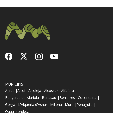
MUNICIPIS
Agres |
Alcoi |
Alcoleja |
Alcosser |
Alfafara |
Banyeres de Mariola |
Benasau |
Beniarrés |
Cocentaina |
Gorga |
L'Alqueria d'Asnar |
Millena |
Muro |
Penàguila |
Quatretondeta