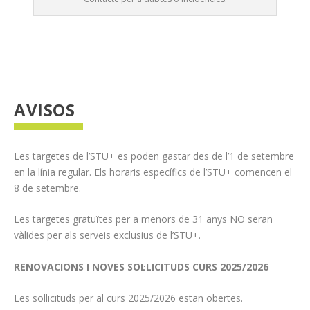
AVISOS
Les targetes de l’STU+ es poden gastar des de l’1 de setembre
en la línia regular. Els horaris específics de l’STU+ comencen el
8 de setembre.
Les targetes gratuïtes per a menors de 31 anys NO seran
vàlides per als serveis exclusius de l’STU+.
RENOVACIONS I NOVES SOL·LICITUDS CURS 2025/2026
Les sol·licituds per al curs 2025/2026 estan obertes.