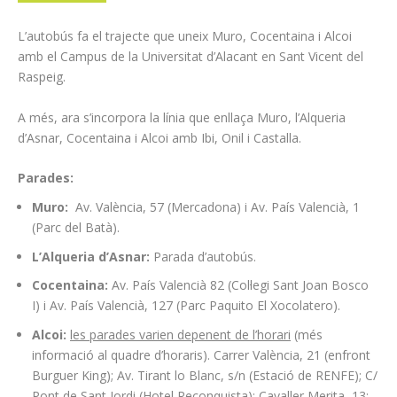
L’autobús fa el trajecte que uneix Muro, Cocentaina i Alcoi
amb el Campus de la Universitat d’Alacant en Sant Vicent del
Raspeig.
A més, ara s’incorpora la línia que enllaça Muro, l’Alqueria
d’Asnar, Cocentaina i Alcoi amb Ibi, Onil i Castalla.
Parades:
Muro:
Av. València, 57 (Mercadona) i Av. País Valencià, 1
(Parc del Batà).
L’Alqueria d’Asnar:
Parada d’autobús.
Cocentaina:
Av. País Valencià 82 (Col·legi Sant Joan Bosco
I) i Av. País Valencià, 127 (Parc Paquito El Xocolatero).
Alcoi:
les parades varien depenent de l’horari
(més
informació al quadre d’horaris).
Carrer València, 21 (enfront
Burguer King); Av. Tirant lo Blanc, s/n (Estació de RENFE); C/
Pont de Sant Jordi (Hotel Reconquista); Cavaller Merita, 13;