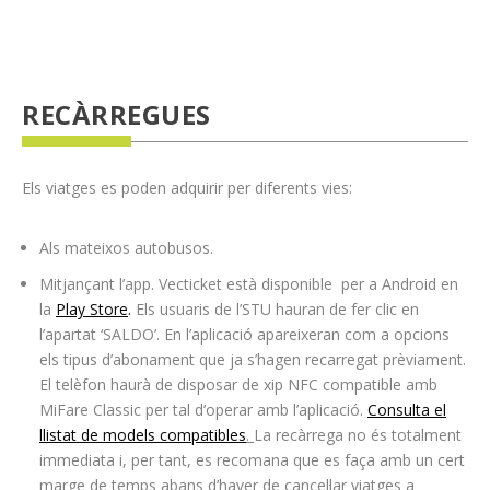
RECÀRREGUES
Els viatges es poden adquirir per diferents vies:
Als mateixos autobusos.
Mitjançant l’app. Vecticket està disponible per a Android en
la
Play Store
.
Els usuaris de l’STU hauran de fer clic en
l’apartat ‘SALDO’. En l’aplicació apareixeran com a opcions
els tipus d’abonament que ja s’hagen recarregat prèviament.
El telèfon haurà de disposar de xip NFC compatible amb
MiFare Classic per tal d’operar amb l’aplicació.
Consulta el
llistat de models compatibles
.
La recàrrega no és totalment
immediata i, per tant, es recomana que es faça amb un cert
marge de temps abans d’haver de cancel·lar viatges a