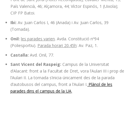
País Valencià, 46; Alçamora, 44; Víctor Espinós, 1 (Uixola);
CIP FP Batoi.
Ibi:
Av. Juan Carlos I, 46 (Anada) i Av. Juan Carlos, 39
(Tornada).
Onil:
les parades varien
. Avda. Constitució nº94
(Poliesportiu).
Parada horari 20.45h
: Av. Paz, 1.
Castalla:
Avd. Onil, 77.
Sant Vicent del Raspeig:
Campus de la Universitat
d’Alacant: front a la Facultat de Dret, vora l’Aulari III i prop de
l’Aulari II. La tornada s’inicia únicament des de la parada
d’autobusos del campus, front a l’Aulari I.
Plànol de les
parades dins el campus de la UA
.