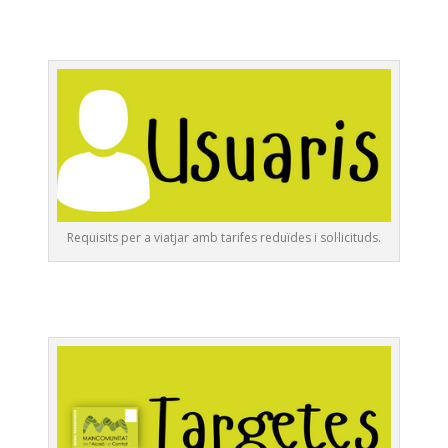
Requisits per a viatjar amb tarifes reduïdes i sol·licituds.