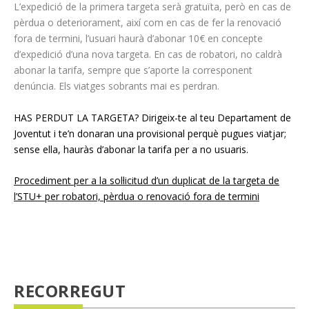
L’expedició de la primera targeta serà gratuïta, però en cas de
pèrdua o deteriorament, així com en cas de fer la renovació
fora de termini, l’usuari haurà d’abonar 10€ en concepte
d’expedició d’una nova targeta. En cas de robatori, no caldrà
abonar la tarifa, sempre que s’aporte la corresponent
denúncia. Els viatges sobrants mai es perdran.
HAS PERDUT LA TARGETA? Dirigeix-te al teu Departament de
Joventut i te’n donaran una provisional perquè pugues viatjar;
sense ella, hauràs d’abonar la tarifa per a no usuaris.
Procediment per a la sol·licitud d’un duplicat de la targeta de
l’STU+ per robatori, pèrdua o renovació fora de termini
RECORREGUT