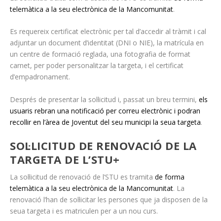
telemàtica a la seu electrònica de la Mancomunitat
.
Es requereix certificat electrònic per tal d’accedir al tràmit i cal
adjuntar un document d’identitat (DNI o NIE), la matrícula en
un centre de formació reglada, una fotografia de format
carnet, per poder personalitzar la targeta, i el certificat
d’empadronament.
Després de presentar la sol·licitud i, passat un breu termini,
els
usuaris rebran una notificació per correu electrònic i podran
recollir en l’àrea de Joventut del seu municipi la seua targeta
.
SOL·LICITUD DE RENOVACIÓ DE LA
TARGETA DE L’STU+
La sol·licitud de renovació de l’STU es tramita
de forma
telemàtica a la seu electrònica de la Mancomunitat
. La
renovació l’han de sol·licitar les persones que ja disposen de la
seua targeta i es matriculen per a un nou curs.