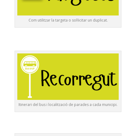
Com utilitzar la targeta o sol·licitar un duplicat.
Itinerari del bus i localització de parades a cada municipi.