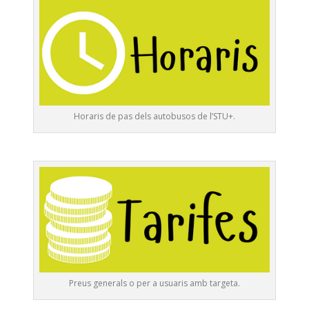
Horaris de pas dels autobusos de l’STU+.
Preus generals o per a usuaris amb targeta.