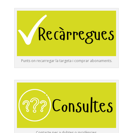
Punts on recarregar la targeta i comprar abonaments.
Contacte per a dubtes o incidències.