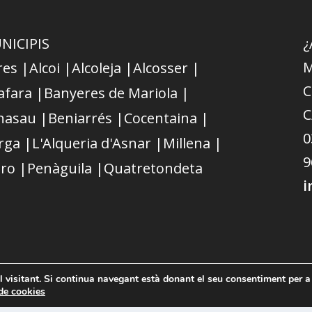
NICIPIS
¿
M
res |
Alcoi |
Alcoleja |
Alcosser |
C
afara |
Banyeres de Mariola |
C
nasau |
Beniarrés |
Cocentaina |
0
rga |
L'Alqueria d'Asnar |
Millena |
9
ro |
Penàguila |
Quatretondeta
i
el visitant. Si continua navegant està donant el seu consentiment per a
 de cookies
Política de privacitat