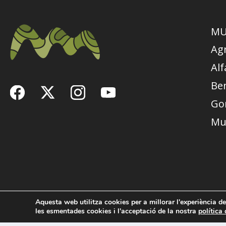
MU
Ag
Alf
Be
Go
Mu
Aquesta web utilitza cookies per a millorar l'experiència d
les esmentades cookies i l'acceptació de la nostra
política
© 2026 Mancomunitat de l’Alcoià i el Comtat