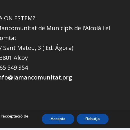
A ON ESTEM?
ancomunitat de Municipis de l'Alcoià i el
omtat
/ Sant Mateu, 3 ( Ed. Ágora)
3801 Alcoy
65 549 354
nfo@lamancomunitat.org
 l'acceptació de
Accepta
Rebutja
Política de cookies
App Mancomunitat Ocupació