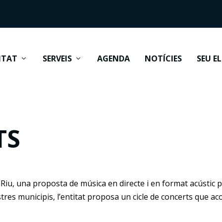
ITAT
SERVEIS
AGENDA
NOTÍCIES
SEU E
TS
mRiu, una proposta de música en directe i en format acústic pe
es municipis, l’entitat proposa un cicle de concerts que acoll