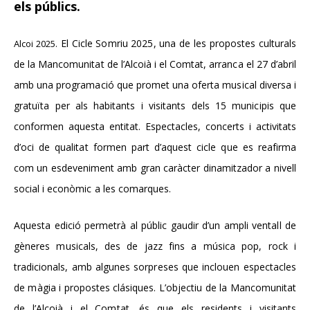
els públics.
El Cicle Somriu 2025, una de les propostes culturals
Alcoi 2025.
de la Mancomunitat de l’Alcoià i el Comtat,
arra
nca
el
27
d’abril
amb una programació que promet una oferta musical diversa i
gratuïta per als habitants i visitants dels 1
5
municipis que
conformen aquesta entitat.
Espectacles, concerts i activitats
d’oci de qualitat formen part d’aquest cicle que es reafirma
com un esdeveniment amb gran caràcter dinamitzador a nivell
social i econòmic a les comarques.
Aquesta edició permetrà al públic gaudir d’un
ampli ventall de
gèneres
musicals
, des de jazz fins a música pop, rock i
tradicionals, amb algunes sorpreses que inclouen espectacles
de màgia i propostes
clásiques
. L’objectiu de la Mancomunitat
de l’Alcoià i el Comtat, és que els residents i visitants