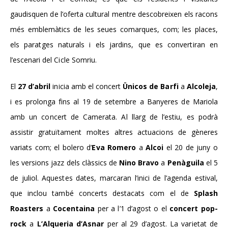
gaudisquen de l’oferta cultural mentre descobreixen els racons
més emblemàtics de les seues comarques, com; les places,
els paratges naturals i els jardins, que es convertiran en
l’escenari del Cicle Somriu.
El
27 d’abril
inicia amb el concert
Ü
nicos de Barfi
a
Alcoleja
,
i es prolonga fins al
19 de
setembre
a Banyeres de Mariola
amb un
concert de Camerata
. Al llarg de l’estiu, es podrà
assistir gratuïtament moltes altres actuacions de gèneres
variats com; el bolero d’
Eva Romero
a
Alcoi
el 20 de juny o
les versions jazz dels clàssics de
Nino Bravo
a
Penàguila
el 5
de juliol. Aquestes dates, marcaran l’inici de l’agenda estival,
que inclou també concerts destacats com el de
Splash
Roasters
a
Cocentaina
per a l’1 d’agost o el
concert pop-
rock
a
L’Alqueria d’Asnar
per al 29 d’agost. La varietat de