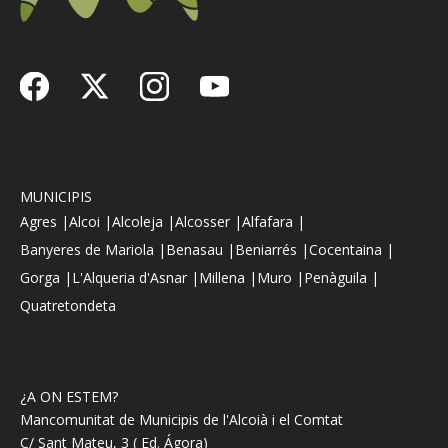
MUNICIPIS
Agres |
Alcoi |
Alcoleja |
Alcosser |
Alfafara |
Banyeres de Mariola |
Benasau |
Beniarrés |
Cocentaina |
Gorga |
L'Alqueria d'Asnar |
Millena |
Muro |
Penàguila |
Quatretondeta
¿A ON ESTEM?
Mancomunitat de Municipis de l'Alcoià i el Comtat
C/ Sant Mateu, 3 ( Ed. Ágora)