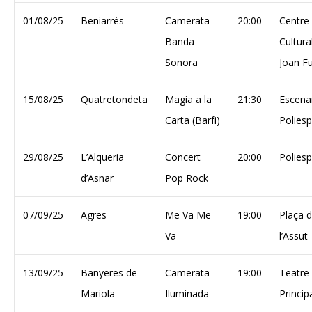
01/08/25
Beniarrés
Camerata
20:00
Centre
Banda
Cultura
Sonora
Joan F
15/08/25
Quatretondeta
Magia a la
21:30
Escena
Carta (Barfi)
Poliesp
29/08/25
L’Alqueria
Concert
20:00
Poliesp
d’Asnar
Pop Rock
07/09/25
Agres
Me Va Me
19:00
Plaça 
Va
l’Assut
13/09/25
Banyeres de
Camerata
19:00
Teatre
Mariola
Iluminada
Princip