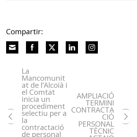
Compartir:
La
Mancomunit
at de l’Alcoià i
el Comtat
AMPLIACIÓ
inicia un
TERMINI
procediment
CONTRACTA
selectiu per a
CIÓ
la
PERSONAL
contractació
TÈCNIC
de personal