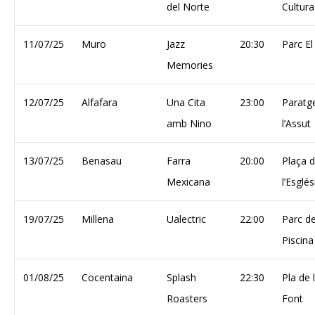
del Norte
Cultura
11/07/25
Muro
Jazz
20:30
Parc El
Memories
12/07/25
Alfafara
Una Cita
23:00
Paratg
amb Nino
l’Assut
13/07/25
Benasau
Farra
20:00
Plaça 
Mexicana
l’Esglés
19/07/25
Millena
Ualectric
22:00
Parc de
Piscina
01/08/25
Cocentaina
Splash
22:30
Pla de 
Roasters
Font