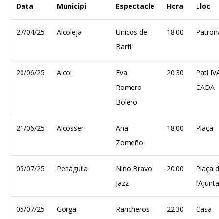
Data
Municipi
Espectacle
Hora
Lloc
27/04/25
Alcoleja
Unicos de
18:00
Patron
Barfi
20/06/25
Alcoi
Eva
20:30
Pati I
Romero
CADA
Bolero
21/06/25
Alcosser
Ana
18:00
Plaça
Zomeño
05/07/25
Penàguila
Nino Bravo
20:00
Plaça 
Jazz
l’Ajun
05/07/25
Gorga
Rancheros
22:30
Casa