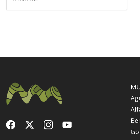
MU
Ag
Alf
Be
Go