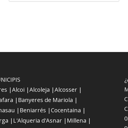
NICIPIS
¿
M
res |
Alcoi |
Alcoleja |
Alcosser |
C
afara |
Banyeres de Mariola |
C
nasau |
Beniarrés |
Cocentaina |
0
rga |
L'Alqueria d'Asnar |
Millena |