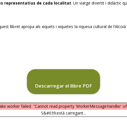
s representatius de cada localitat
. Un viatge divertit i didàctic q
quest llibret apropa als xiquets i xiquetes la riquesa cultural de l’Alcoià
Descarregar el llibre PDF
fake worker failed: "Cannot read property 'WorkerMessageHandler' of
S&#039;està carregant...