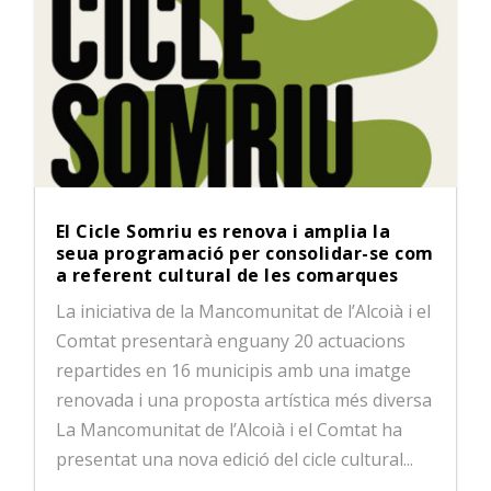
El Cicle Somriu es renova i amplia la
seua programació per consolidar-se com
a referent cultural de les comarques
La iniciativa de la Mancomunitat de l’Alcoià i el
Comtat presentarà enguany 20 actuacions
repartides en 16 municipis amb una imatge
renovada i una proposta artística més diversa
La Mancomunitat de l’Alcoià i el Comtat ha
presentat una nova edició del cicle cultural...