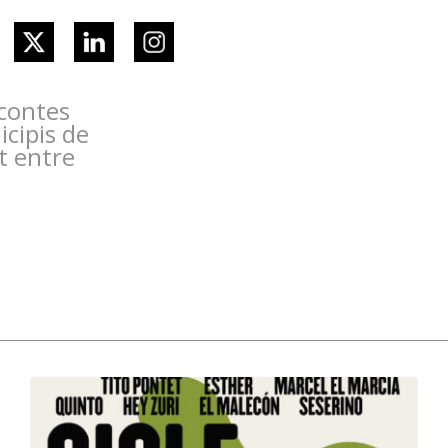
contes
cipis de
at entre