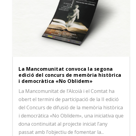
La Mancomunitat convoca la segona
edició del concurs de memòria històrica
i democràtica «No Oblidem»
La Mancomunitat de l’Alcoià i el Comtat ha
obert el termini de participació de la II edició
del Concurs de difusió de la memòria històrica
i democràtica «No Oblidem», una iniciativa que
dona continuïtat al projecte iniciat l’any
passat amb l’objectiu de fomentar la...