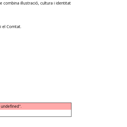
ue combina il·lustració, cultura i identitat
 i el Comtat.
 undefined".