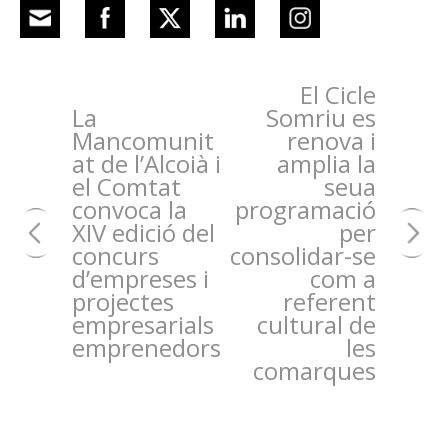
El Cicle
La
Somriu es
Mancomunit
renova i
at de l’Alcoià i
amplia la
el Comtat
seua
convoca la
programació
XIV edició del
per
concurs
consolidar-se
d’empreses i
com a
projectes
referent
empresarials
cultural de
emprenedors
les
comarques