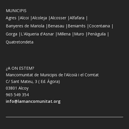
MUNICIPIS
Agres |
Alcoi |
Alcoleja |
Alcosser |
Alfafara |
Banyeres de Mariola |
Benasau |
Beniarrés |
Cocentaina |
Gorga |
L'Alqueria d'Asnar |
Millena |
Muro |
Penàguila |
Quatretondeta
¿A ON ESTEM?
Mancomunitat de Municipis de l'Alcoià i el Comtat
C/ Sant Mateu, 3 ( Ed. Ágora)
03801 Alcoy
965 549 354
info@lamancomunitat.org