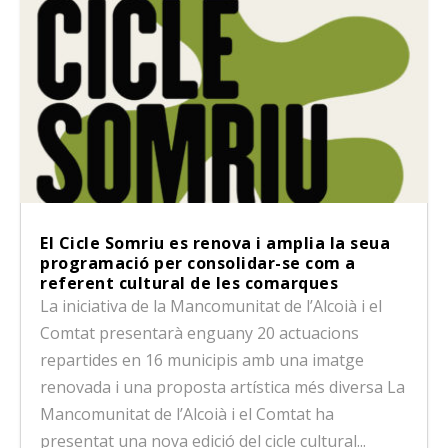
El Cicle Somriu es renova i amplia la seua
programació per consolidar-se com a
referent cultural de les comarques
La iniciativa de la Mancomunitat de l’Alcoià i el
Comtat presentarà enguany 20 actuacions
repartides en 16 municipis amb una imatge
renovada i una proposta artística més diversa La
Mancomunitat de l’Alcoià i el Comtat ha
presentat una nova edició del cicle cultural...