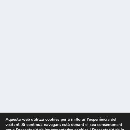
Aquesta web utilitza cookies per a millorar l'experiència del
visitant. Si continua navegant està donant el seu consentiment
per a l'acceptació de les esmentades cookies i l'acceptació de la