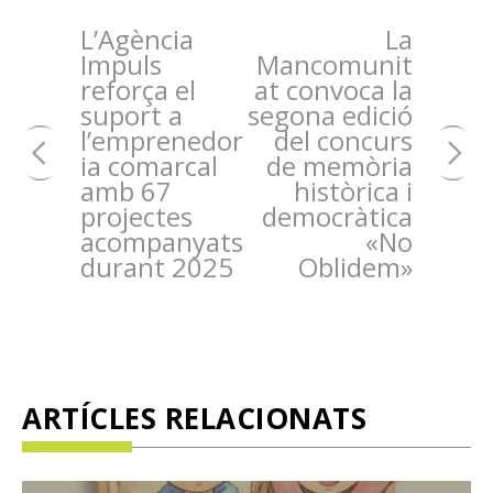
L’Agència
La
Impuls
Mancomunit
reforça el
at convoca la
suport a
segona edició
l’emprenedor
del concurs
ia comarcal
de memòria
amb 67
històrica i
projectes
democràtica
acompanyats
«No
durant 2025
Oblidem»
ARTÍCLES RELACIONATS