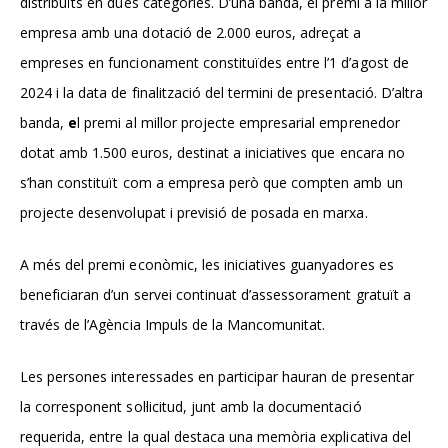
distribuïts en dues categories. D’una banda, el
premi a la millor
empresa amb una dotació de 2.000 euros
, adreçat a
empreses en funcionament constituïdes entre l’1 d’agost de
2024 i la data de finalització del termini de presentació. D’altra
banda,
e
l premi al millor projecte empresarial emprenedor
dotat amb 1.500 euros
, destinat a iniciatives que encara no
s’han constituït com a empresa però que compten amb un
projecte desenvolupat i previsió de posada en marxa.
A més del premi econòmic, les iniciatives guanyadores es
beneficiaran d’un
servei continuat d’assessorament gratuït
a
través de l’Agència Impuls de la Mancomunitat.
Les persones interessades en participar hauran de presentar
la corresponent sol·licitud, junt amb la documentació
requerida, entre la qual destaca una
memòria explicativa del