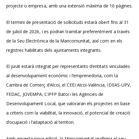
projecte o empresa
, amb una extensió
màxima de 10 pàgines.
El termini de presentació de sol·licituds estarà obert fins al
31
de juliol de 2026
, i es podran tramitar preferentment a través
de la Seu Electrònica de la Mancomunitat, així com en els
registres habilitats dels ajuntaments integrants.
El jurat estarà integrat per representants d’entitats vinculades
al desenvolupament econòmic i l’emprenedoria, com la
Cambra de Comerç d’Alcoi, el CEEI Alcoi-València, IDEAS-UPV,
FEDAC, JOVEMPA, CIPFP Batoi i les Agències de
Desenvolupament Local, que valoraran els projectes en base
a criteris com la viabilitat, la innovació, el potencial de creació
d’ocupació i l’adaptació al territori.
Amb aquesta nova edició, la Mancomunitat reafirma el seu