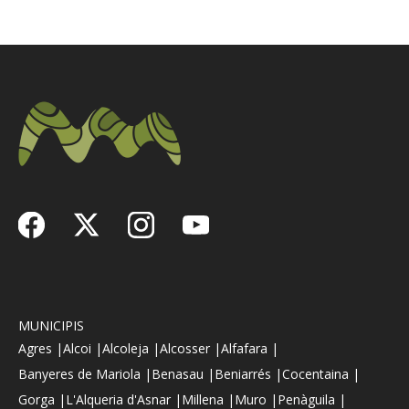
MUNICIPIS
Agres |
Alcoi |
Alcoleja |
Alcosser |
Alfafara |
Banyeres de Mariola |
Benasau |
Beniarrés |
Cocentaina |
Gorga |
L'Alqueria d'Asnar |
Millena |
Muro |
Penàguila |