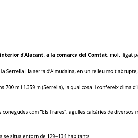
interior d’Alacant, a la comarca del Comtat
, molt lligat 
e la Serrella i la serra d’Almudaina, en un relleu molt abrupt
 700 m i 1.359 m (Serrella), la qual cosa li confereix clima 
onegudes com “Els Frares”, agulles calcàries de diversos metr
ts se situa entorn de 129–134 habitants.