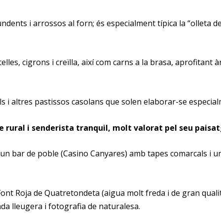
undents i arrossos al forn; és especialment típica la “olleta d
s, cigrons i creïlla, així com carns a la brasa, aprofitant à
ols i altres pastissos casolans que solen elaborar-se especia
ural i senderista tranquil, molt valorat pel seu paisatge
, un bar de poble (Casino Canyares) amb tapes comarcals i un 
Font Roja de Quatretondeta (aigua molt freda i de gran qualita
ada lleugera i fotografia de naturalesa.