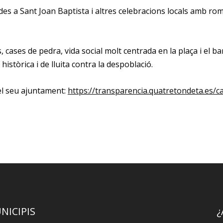
des a Sant Joan Baptista i altres celebracions locals amb ro
s, cases de pedra, vida social molt centrada en la plaça i el 
istòrica i de lluita contra la despoblació.
el seu ajuntament:
https://transparencia.quatretondeta.es/c
NICIPIS
¿