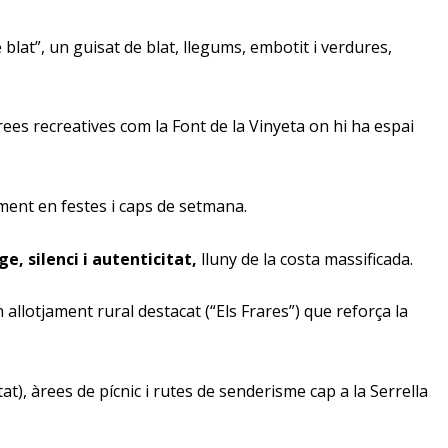
e blat”, un guisat de blat, llegums, embotit i verdures,
rees recreatives com la Font de la Vinyeta on hi ha espai
lment en festes i caps de setmana.
, silenci i autenticitat,
lluny de la costa massificada.
allotjament rural destacat (“Els Frares”) que reforça la
t), àrees de pícnic i rutes de senderisme cap a la Serrella