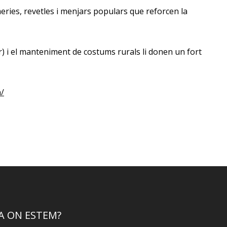
meries, revetles i menjars populars que reforcen la
bar) i el manteniment de costums rurals li donen un fort
a/
A ON ESTEM?