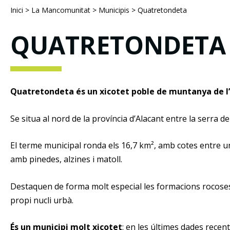
Inici
>
La Mancomunitat
>
Municipis
>
Quatretondeta
QUATRETONDETA
Quatretondeta és un xicotet poble de muntanya de l’
Se situa al nord de la província d’Alacant entre la serra d
El terme municipal ronda els 16,7 km², amb cotes entre uns
amb pinedes, alzines i matoll.
Destaquen de forma molt especial les formacions rocoses c
propi nucli urbà.
És un municipi molt xicotet
: en les últimes dades recen