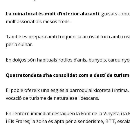
La cuina local és molt d’interior alacantí
: guisats cont
molt associat als mesos freds.
També es prepara amb freqüència arròs al forn amb costelle
per a cuinar.
En dolços són habituals rotllos d’anís, bunyols, carquiny
Quatretondeta s’ha consolidat com a destí de turisme r
El poble ofereix una església parroquial xicoteta i íntima
vocació de turisme de naturalesa i descans.
En l’entorn immediat destaquen la Font de la Vinyeta i la 
i Els Frares; la zona és apta per a senderisme, BTT, escal