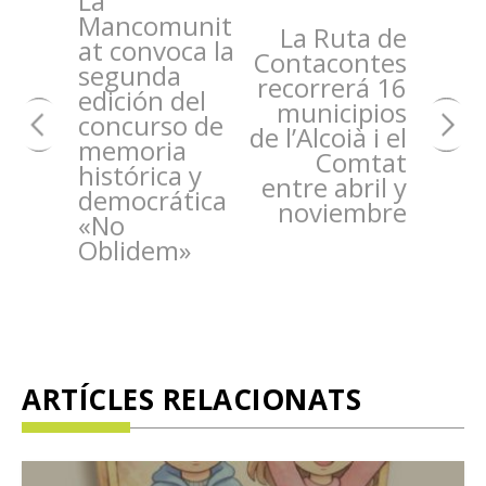
La
Mancomunit
La Ruta de
at convoca la
Contacontes
segunda
recorrerá 16
edición del
municipios
concurso de
de l’Alcoià i el
memoria
Comtat
histórica y
entre abril y
democrática
noviembre
«No
Oblidem»
ARTÍCLES RELACIONATS