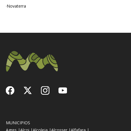
·Novaterra
MUNICIPIOS
Agres |
Alcoi |
Alcoleja |
Alcosser |
Alfafara |