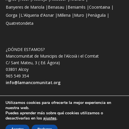
Banyeres de Mariola |
Benasau |
Beniarrés |
Cocentaina |
Gorga |
L'Alqueria d'Asnar |
Millena |
Muro |
Penàguila |
Quatretondeta
¿DÓNDE ESTAMOS?
Mancomunitat de Municipis de l'Alcoià i el Comtat
C/ Sant Mateu, 3 ( Ed. Ágora)
03801 Alcoy
965 549 354
info@lamancomunitat.org
Utilizamos cookies para ofrecerte la mejor experiencia en
nuestra web.
© 2026 Mancomunitat de l’Alcoià i el Comtat
Puedes aprender más sobre qué cookies utilizamos o
desactivarlas en los
ajustes
.
Política de privacidad
Política de cookies
App Mancomunitat Ocupació