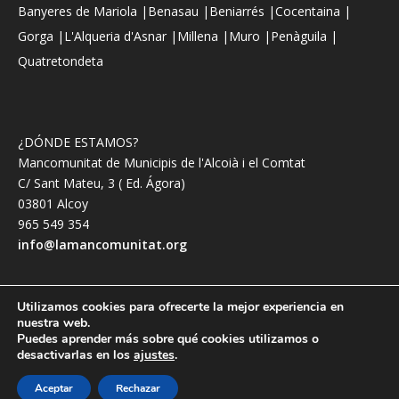
Banyeres de Mariola |
Benasau |
Beniarrés |
Cocentaina |
Gorga |
L'Alqueria d'Asnar |
Millena |
Muro |
Penàguila |
Quatretondeta
¿DÓNDE ESTAMOS?
Mancomunitat de Municipis de l'Alcoià i el Comtat
C/ Sant Mateu, 3 ( Ed. Ágora)
03801 Alcoy
965 549 354
info@lamancomunitat.org
Utilizamos cookies para ofrecerte la mejor experiencia en
nuestra web.
© 2026 Mancomunitat de l’Alcoià i el Comtat
Puedes aprender más sobre qué cookies utilizamos o
desactivarlas en los
ajustes
.
Política de privacidad
Política de cookies
App Mancomunitat Ocupació
Aceptar
Rechazar