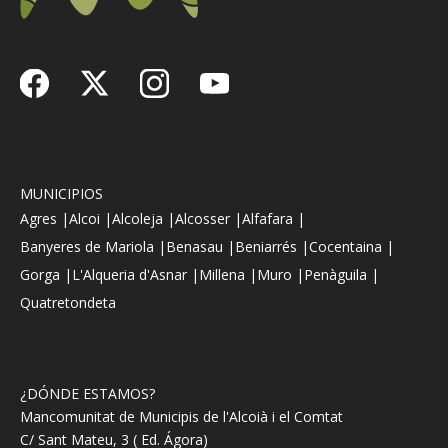
MUNICIPIOS
Agres |
Alcoi |
Alcoleja |
Alcosser |
Alfafara |
Banyeres de Mariola |
Benasau |
Beniarrés |
Cocentaina |
Gorga |
L'Alqueria d'Asnar |
Millena |
Muro |
Penàguila |
Quatretondeta
¿DÓNDE ESTAMOS?
Mancomunitat de Municipis de l'Alcoià i el Comtat
C/ Sant Mateu, 3 ( Ed. Ágora)