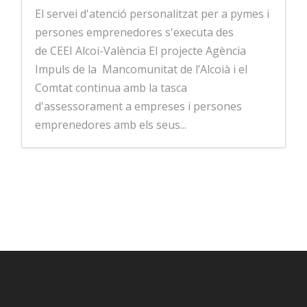
El servei d'atenció personalitzat per a pymes i
persones emprenedores s'executa des
de CEEI Alcoi-València El projecte Agència
Impuls de la Mancomunitat de l’Alcoià i el
Comtat continua amb la tasca
d'assessorament a empreses i persones
emprenedores amb els seus...