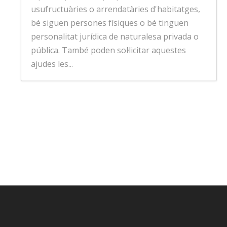
usufructuàries o arrendatàries d'habitatges,
bé siguen persones físiques o bé tinguen
personalitat jurídica de naturalesa privada o
pública. També poden sol·licitar aquestes
ajudes les...