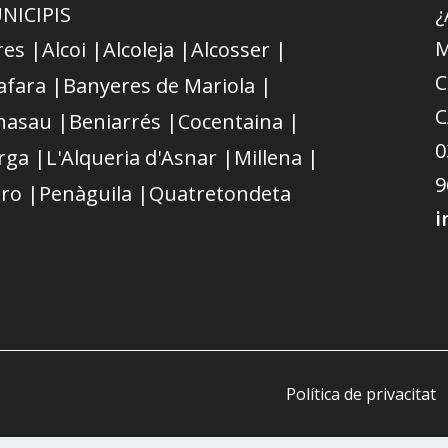
NICIPIS
¿
M
res |
Alcoi |
Alcoleja |
Alcosser |
C
afara |
Banyeres de Mariola |
C
nasau |
Beniarrés |
Cocentaina |
0
rga |
L'Alqueria d'Asnar |
Millena |
9
ro |
Penàguila |
Quatretondeta
i
Política de privacitat