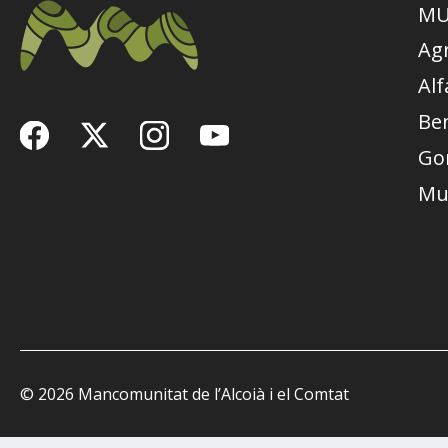
MU
Ag
Alf
Be
Go
Mu
© 2026 Mancomunitat de l’Alcoià i el Comtat