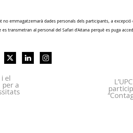
at no emmagatzemarà dades personals dels participants, a excepció 
s transmetran al personal del Safari d’Aitana perquè es puga accedir
i el
L’UPC
 per a
partici
ssitats
“Contag