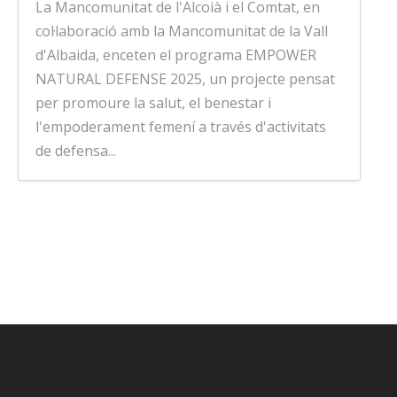
La Mancomunitat de l'Alcoià i el Comtat, en
col·laboració amb la Mancomunitat de la Vall
d'Albaida, enceten el programa EMPOWER
NATURAL DEFENSE 2025, un projecte pensat
per promoure la salut, el benestar i
l'empoderament femení a través d'activitats
de defensa...