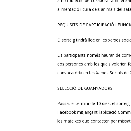
amb l’objectiu de col·laborar amb el Sa
alimentació i cura dels animals del safa
REQUISITS DE PARTICIPACIÓ I FUN
El sorteig tindrà lloc en les xarxes so
Els participants només hauran de coment
dos persones amb les quals voldrien fer-
convocatòria en les Xarxes Socials de 
SELECCIÓ DE GUANYADORS
Passat el termini de 10 dies, el sortei
Facebook mitjançant l’aplicació Comment
les mateixes que contacten per missatg