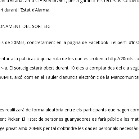
fari d’Aitana, amb CIF B03467461, per a garantir els recursos suficien
ri durant l’Estat d’Alarma.
CIONAMENT DEL SORTEIG
cials de 20Mils, concretament en la
pàgina de Facebook
i el
perfil d’In
ar a la publicació quina ruta de les que es troben a http://20mils.com
la. El sorteig estarà obert durant 10 dies a comptar des del dia segü
20Mils, aixó com en el Tauler d’anuncis electrònic de la Mancomunita
g es realitzarà de forma aleatòria entre els participants que hagen c
 Picker. El llistat de persones guanyadores es farà públic a les mateix
e privat amb 20Mils per tal d’obtindre les dades personals necessàrie