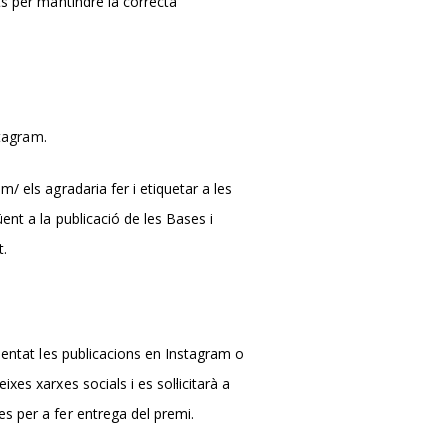
ts per mantindre la correcta
stagram
.
/ els agradaria fer i etiquetar a les
ent a la publicació de les Bases i
t.
omentat les publicacions en Instagram o
es xarxes socials i es sol·licitarà a
s per a fer entrega del premi.