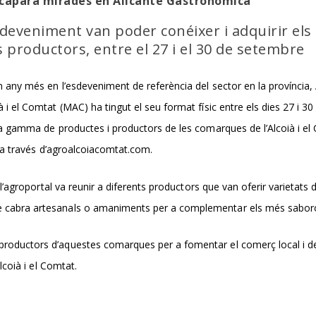
acapara mirades en Alicante Gastronómica
esdeveniment van poder conéixer i adquirir els
 productors, entre el 27 i el 30 de setembre
n any més en l’esdeveniment de referència del sector en la província
 i el Comtat (MAC) ha tingut el seu format físic entre els dies 27 i 3
una gamma de productes i productors de les comarques de l’Alcoià i el
ia a través d’agroalcoiacomtat.com.
e l’agroportal va reunir a diferents productors que van oferir varietats
 cabra artesanals o amaniments per a complementar els més saboro
roductors d’aquestes comarques per a fomentar el comerç local i de 
Alcoià i el Comtat.