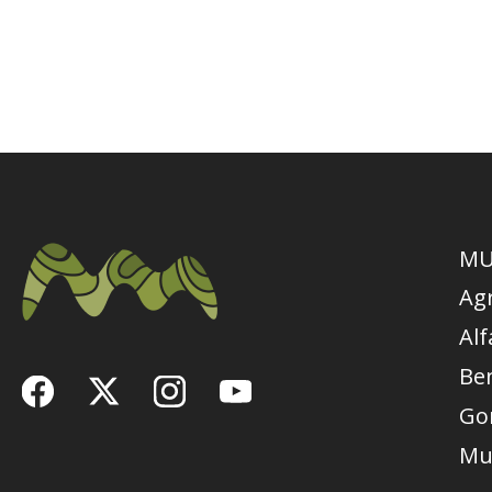
MU
Ag
Alf
Be
Go
Mu