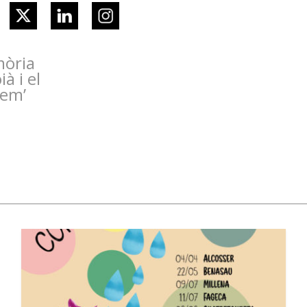
mòria
ià i el
dem’