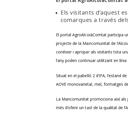
El portal AgroAlcoiàComtat 
Els visitants d’aquest 
comarques a través dels
El portal AgroAlcoiàComtat participa u
projecte de la Mancomunitat de l’Alcoià
conéixer i apropar als visitants tota 
l’any poden continuar utilitzant en lín
Situat en el pabelló 2 d’IFA, l’estand d
AOVE monovarietal, mel, formatges de
La Mancomunitat promociona així als p
més d’oferir un tast de la qualitat de l’