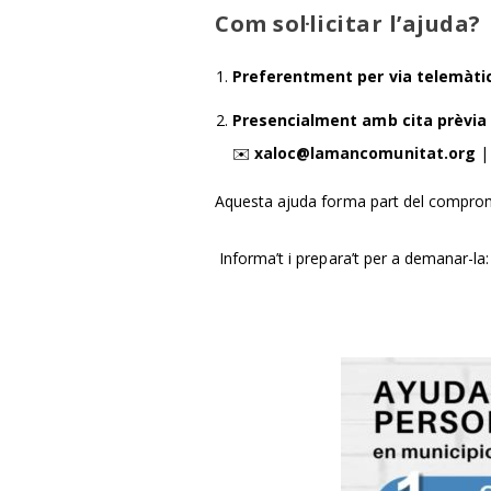
Com sol·licitar l’ajuda?
Preferentment per via telemàti
Presencialment amb cita prèvia
✉️
xaloc@lamancomunitat.org
|
Aquesta ajuda forma part del compromís p
Informa’t i prepara’t per a demanar-la