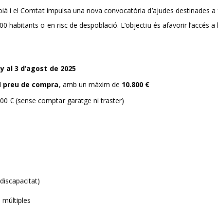
à i el Comtat impulsa una nova convocatòria d’ajudes destinades a fac
habitants o en risc de despoblació. L’objectiu és afavorir l’accés a l’
ny al 3 d’agost de 2025
l preu de compra
, amb un màxim de
10.800 €
00 € (sense comptar garatge ni traster)
discapacitat)
múltiples