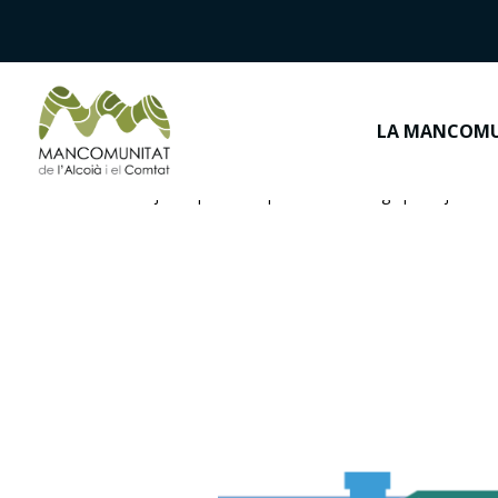
LA MANCOM
Inici
>
Notícies
>
Ajudes per a l’adquisició d’habitatge per a joves