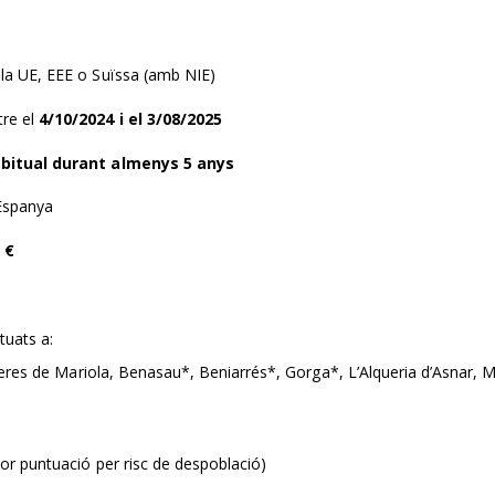
 la UE, EEE o Suïssa (amb NIE)
tre el
4/10/2024 i el 3/08/2025
abitual durant almenys 5 anys
 Espanya
 €
tuats a:
yeres de Mariola, Benasau*, Beniarrés*, Gorga*, L’Alqueria d’Asnar, M
or puntuació per risc de despoblació)