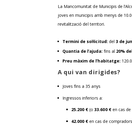
La Mancomunitat de Municipis de l’Alcoi
joves en municipis amb menys de 10.000 
revitalització del territori.
Termini de sol·licitud:
del
3 de ju
Quantia de l’ajuda:
fins al
20% de
Preu màxim de l’habitatge:
120.0
A qui van dirigides?
Joves fins a 35 anys
Ingressos inferiors a:
25.200 €
(o
33.600 €
en cas de 
42.000 €
en cas de compradors 