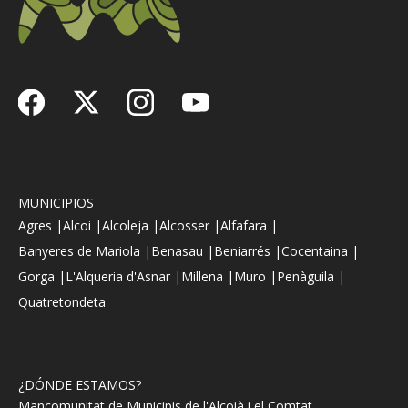
MUNICIPIOS
Agres |
Alcoi |
Alcoleja |
Alcosser |
Alfafara |
Banyeres de Mariola |
Benasau |
Beniarrés |
Cocentaina |
Gorga |
L'Alqueria d'Asnar |
Millena |
Muro |
Penàguila |
Quatretondeta
¿DÓNDE ESTAMOS?
Mancomunitat de Municipis de l'Alcoià i el Comtat