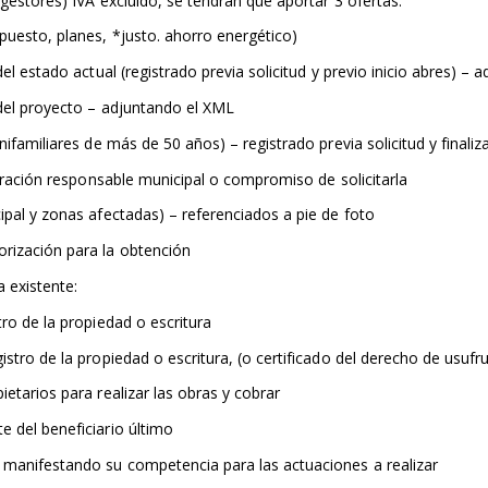
 gestores) IVA excluido, se tendrán que aportar 3 ofertas.
puesto, planes, *justo. ahorro energético)
del estado actual (registrado previa solicitud y previo inicio abres) –
 del proyecto – adjuntando el XML
nifamiliares de más de 50 años) – registrado previa solicitud y finaliz
claración responsable municipal o compromiso de solicitarla
ipal y zonas afectadas) – referenciados a pie de foto
rización para la obtención
a existente:
tro de la propiedad o escritura
istro de la propiedad o escritura, (o certificado del derecho de usufru
ietarios para realizar las obras y cobrar
e del beneficiario último
 manifestando su competencia para las actuaciones a realizar