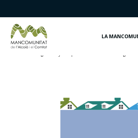
LA MANCOMU
Inici
>
Sense categoria
>
Ayudas para la rehabilitación energética